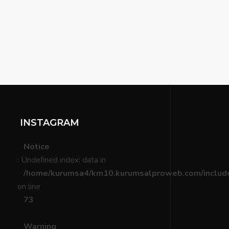
INSTAGRAM
Notice
: Undefined index: data in
/home/kurumsa4/km10.kurumsalproweb.com/include
on line
73
Warning