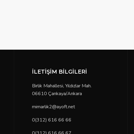
İLETIŞIM BILGILERI
Birlik Mahallesi, Yıldızlar Mah. 06610 Çankaya/Ankara
mimarlik2@ayoft.net
0(312) 616 66 66
0(312) 616 66 67